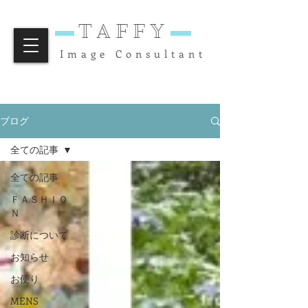
TAFFY
Image Consultant
ブログ
全ての記事
全ての記事
ＦＡＳＨＩＯ
Ｎ
診断について
お知らせ
お便り
MENS