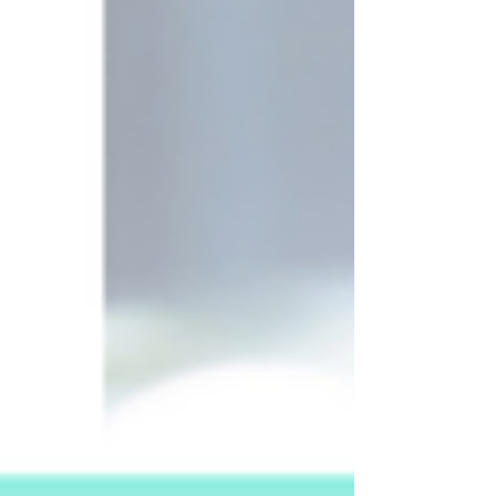
客様にお越しいただく機会が多い一年でした。さ
まざまな国の方とお会いし、ファッションや色に
ついてお話しできたことは、私にとってとても刺
激的で楽しい時間でした。 そんな中でも、日本人
のお客様も多くご来店くださり、振り返るととて
もグローバルな一年だったなと感じています。 国
や文化が違っても、「おしゃれを楽しみたい」
「自分に似合うものを知りたい」という気持ち
は、どの国の方も本当に共通していて、その点は
毎回とても嬉しく、楽しく感じています。一方
で、文化や生活スタイルの違いによって、服装や
色の取り入れ方に少しずつ違いがあるところも、
とても興味深く感じました。 改めて感じたのは、
日本のファッションの奥深さです。日本は本当に
ファッションの方向性が多様で、こだわりも強
く、たくさんのブランドやスタイルが存在してい
ます。それを日常的に楽しんで