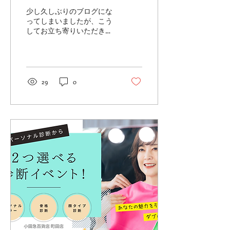
ラー診断・骨格診断・顔
少し久しぶりのブログにな
タイプ®︎診断＠大阪
ってしまいましたが、こう
してお立ち寄りいただきあ
りがとうございます。 大阪
でパーソナルカラー診断や
顔タイプ®︎診断、骨格診断
をおこなっております
TAFFYです。 昨年を振り返
29
0
ってみると、圧倒的に海外
からのお客様にお越しいた
だく機会が多い一年でし
た。さまざまな国の方とお
会いし、ファッションや色
についてお話しできたこと
は、私にとってとても刺激
的で楽しい時間でした。 そ
んな中でも、日本人のお客
様も多くご来店くださり、
振り返るととてもグローバ
ルな一年だったなと感じて
います。 国や文化が違って
も、「おしゃれを楽しみた
い」「自分に似合うものを