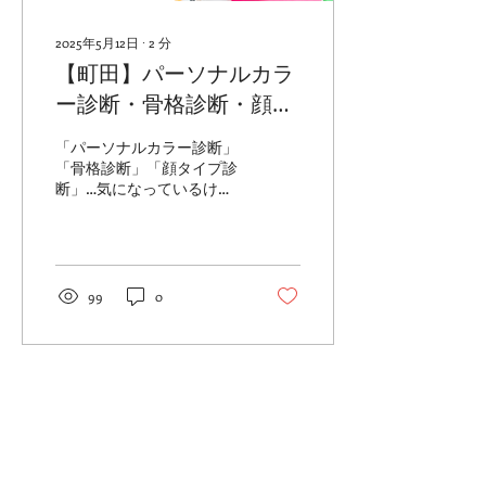
知りたい」という気持ち
は、どの国の方も本当に共
2025年5月12日
∙
2
分
通していて、その点は毎回
【町田】パーソナルカラ
とても嬉しく、楽しく感じ
ています。一方で、文化や
ー診断・骨格診断・顔タ
生活スタイルの違いによっ
イプ診断が選べる特別イ
て、服装や色の取り入れ方
「パーソナルカラー診断」
に少しずつ違いがあるとこ
ベント開催！
「骨格診断」「顔タイプ診
ろも、とても興味深く感じ
断」…気になっているけ
ました。 改めて感じたの
ど、「個別で受けるのはち
は、日本のファッションの
ょっとハードルが高い」
奥深さです。日本は本当に
「一度体験してみたいけ
ファッションの方向性が多
ど、なかなか機会がない」
様で、こだわりも強く、た
そんな方にぴったりのイベ
99
0
くさんのブランドやスタイ
ントが開催されます！ 👉
ルが存在しています。それ
ご予約ページ 小田急百貨
を日常的に楽しんでいる人
店...
が多いこと、そしてその
「こだ...