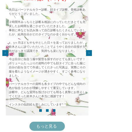
先日はパーソナルカラー診断、顔タイプ診断、骨格診断あ
りがとうございました。
２時間半みっちりと診断＆相談にのっていただきとても充
実したお時間を過ごさせていただきました。
事前に本などを読み漁って自己診断もたくさんしていまし
たが、結局自分がどのタイプなのか全く分からず…
2、3ヶ月ほどもやもやとした日々を送っておりましたが、
鈴木さんに診ていただいたことでようやく自分の目指す方
向がはっきり認識でき、気持ちも楽になりました。
今は自分に似合う服や髪型を探すのがとても楽しいです！
ボリュームたっぷりの資料の中でも顔タイプに合った服に
自分の顔を当てて作成してくださった写真は、実際にその
服を着たようなイメージが湧きやすく、すごく参考になり
ました。
パーソナルカラーの資料も各タイプの中でもどんな傾向の
色が似合うのかが理解しやすくて重宝しています。
診断中、どんな質問を投げかけても明るく真摯にお答えし
てくださった鈴木さんに本当に感謝です！
インスタの似顔絵も楽しみにしています^ ^
もっと見る