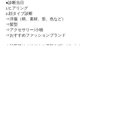
●診断当日
1.ヒアリング
2.顔タイプ診断
⇒洋服（柄、素材、形、色など）
⇒髪型
⇒アクセサリー/小物
⇒おすすめファッションブランド
☆診断後はオリジナル資料をプレゼント☆
キャンセルポリシー
●ご予約を変更またはキャンセルされる際は
お問い合わせフォームよりご連絡ください。
キャンセルについて：
予約確定後、お客様のご都合にてキャンセル
なさる場合、以下の通りキャンセル料金が発
生いたします。
予約日の ４日前までのキャンセルにつきま
しては、全額ご返金いたします。