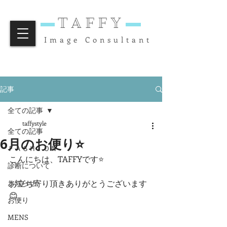
TAFFY
Image Consultant
記事
全ての記事
taffystyle
全ての記事
6月のお便り⭐️
ＦＡＳＨＩＯＮ
こんにちは、TAFFYです⭐️
診断について
お知らせ
お立ち寄り頂きありがとうございます
😊
お便り
MENS