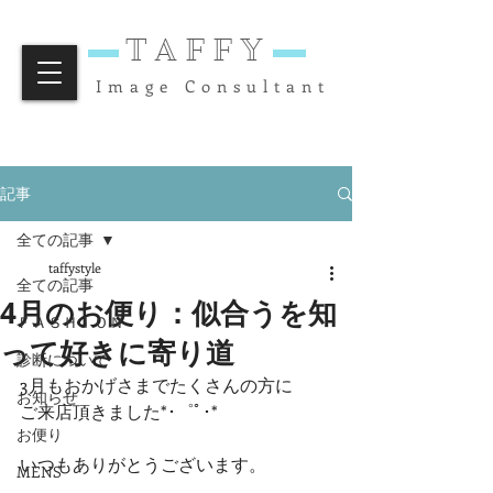
TAFFY
Image Consultant
記事
全ての記事
taffystyle
全ての記事
4月のお便り：似合うを知
ＦＡＳＨＩＯＮ
って好きに寄り道
診断について
3月もおかげさまでたくさんの方に
お知らせ
ご来店頂きました*･゜ﾟ･*
お便り
いつもありがとうございます。
MENS